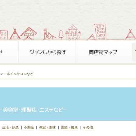
ョン・ネイルサロンなど
｜
生活・娯楽
｜
不動産
｜
教室・趣味
｜
医療・健康
｜
その他