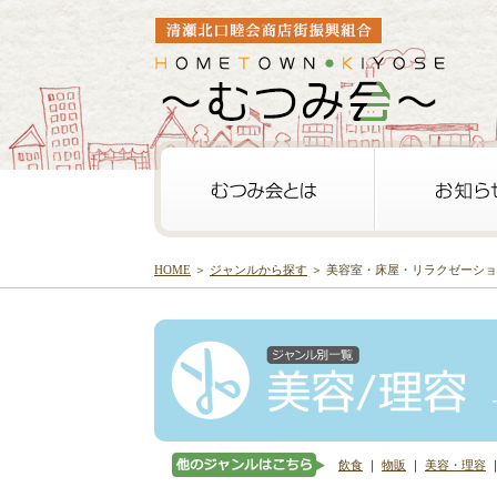
HOME
＞
ジャンルから探す
＞ 美容室・床屋・リラクゼーシ
飲食
｜
物販
｜
美容・理容